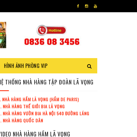
HÌNH ẢNH PHÒNG VIP
HỆ THỐNG NHÀ HÀNG TẬP ĐOÀN LÃ VỌNG
. NHÀ HÀNG HẦM LÃ VỌNG (HẦM DE PARIS)
. NHÀ HÀNG THẾ GIỚI BIA LÃ VỌNG
. NHÀ HÀNG VƯỜN BIA HÀ NỘI 540 ĐƯỜNG LÁNG
4. NHÀ HÀNG QUỐC DÂN
VIDEO NHÀ HÀNG HẦM LÃ VỌNG