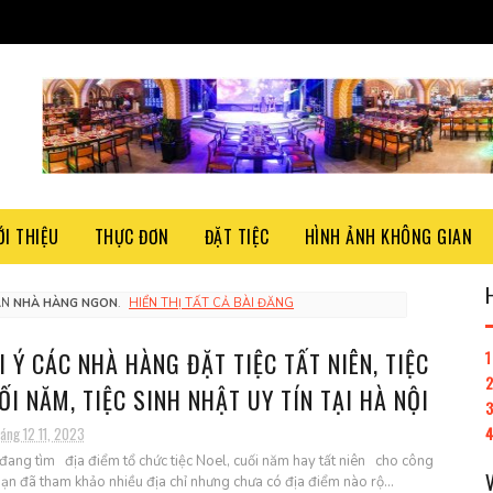
ỚI THIỆU
THỰC ĐƠN
ĐẶT TIỆC
HÌNH ẢNH KHÔNG GIAN
ÃN
NHÀ HÀNG NGON
.
HIỂN THỊ TẤT CẢ BÀI ĐĂNG
1
I Ý CÁC NHÀ HÀNG ĐẶT TIỆC TẤT NIÊN, TIỆC
2
ỐI NĂM, TIỆC SINH NHẬT UY TÍN TẠI HÀ NỘI
3
áng 12 11, 2023
đang tìm địa điểm tổ chức tiệc Noel, cuối năm hay tất niên cho công
Bạn đã tham khảo nhiều địa chỉ nhưng chưa có địa điểm nào rộ...