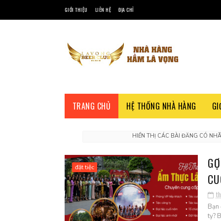
GIỚI THIỆU
LIÊN HỆ
ĐỊA CHỈ
TRANG CHỦ
HỆ THỐNG NHÀ HÀNG
GI
HIỂN THỊ CÁC BÀI ĐĂNG CÓ NH
GỢ
đặt tiệc
CU
th
Bạn 
ty? 